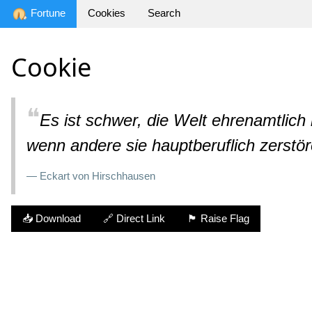
Fortune
Cookies
Search
Cookie
❝
Es ist schwer, die Welt ehrenamtlich in
wenn andere sie hauptberuflich zerstör
— Eckart von Hirschhausen
📥 Download
🔗 Direct Link
🏴 Raise Flag