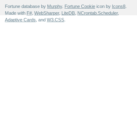
Fortune database by
Murphy
.
Fortune Cookie
icon by
Icons8
.
Made with
F#
,
WebSharper
,
LiteDB
,
NCrontab.Scheduler
,
Adaptive Cards
, and
W3.CSS
.