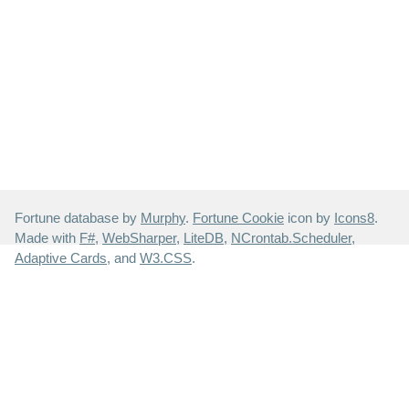
Fortune database by
Murphy
.
Fortune Cookie
icon by
Icons8
.
Made with
F#
,
WebSharper
,
LiteDB
,
NCrontab.Scheduler
,
Adaptive Cards
, and
W3.CSS
.