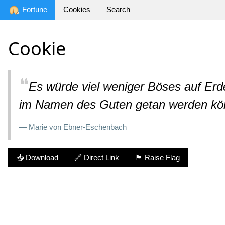
Fortune
Cookies
Search
Cookie
❝
Es würde viel weniger Böses auf Er
im Namen des Guten getan werden kö
— Marie von Ebner-Eschenbach
📥 Download
🔗 Direct Link
🏴 Raise Flag