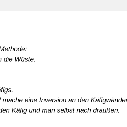
Methode:

n die Wüste.

igs.

d mache eine Inversion an den Käfigwänden
 den Käfig und man selbst nach draußen.
