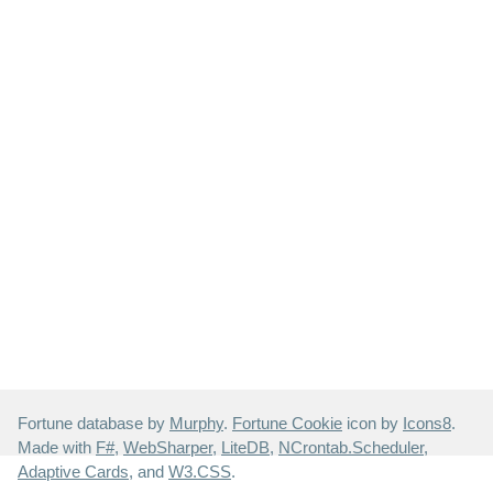
Fortune database by
Murphy
.
Fortune Cookie
icon by
Icons8
.
Made with
F#
,
WebSharper
,
LiteDB
,
NCrontab.Scheduler
,
Adaptive Cards
, and
W3.CSS
.