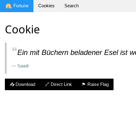
Fortune
Cookies
Search
Cookie
❝
Ein mit Büchern beladener Esel ist w
— Saadi
📥 Download
🔗 Direct Link
🏴 Raise Flag