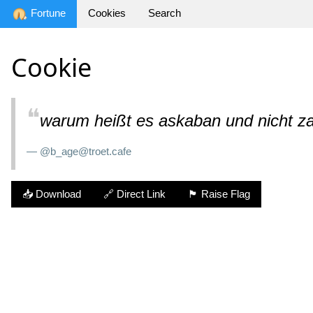
Fortune
Cookies
Search
Cookie
❝
warum heißt es askaban und nicht z
— @b_age@troet.cafe
📥 Download
🔗 Direct Link
🏴 Raise Flag