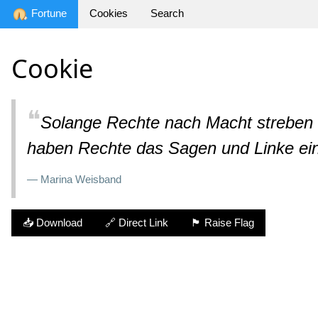
Fortune
Cookies
Search
Cookie
❝
Solange Rechte nach Macht streben u
haben Rechte das Sagen und Linke ei
— Marina Weisband
📥 Download
🔗 Direct Link
🏴 Raise Flag