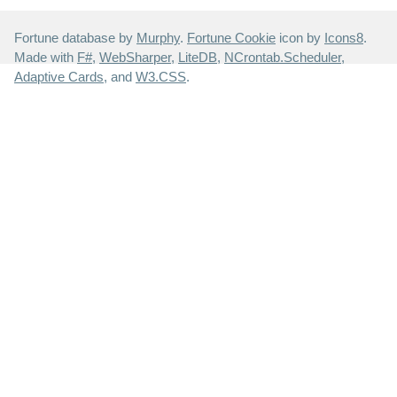
Fortune database by
Murphy
.
Fortune Cookie
icon by
Icons8
.
Made with
F#
,
WebSharper
,
LiteDB
,
NCrontab.Scheduler
,
Adaptive Cards
, and
W3.CSS
.